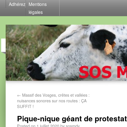
Adhérez
Mentions
légales
←
Massif des Vosges, crêtes et vallées :
nuisances sonores sur nos routes : ÇA
SUFFIT !
Pique-nique géant de protesta
Posted on
1 juillet 2020
by
sosmdv